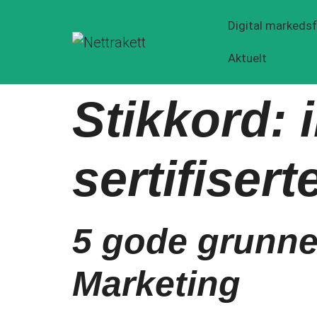
Digital markedsf
Aktuelt
Stikkord:
sertifisert
5 gode grunner
Marketing