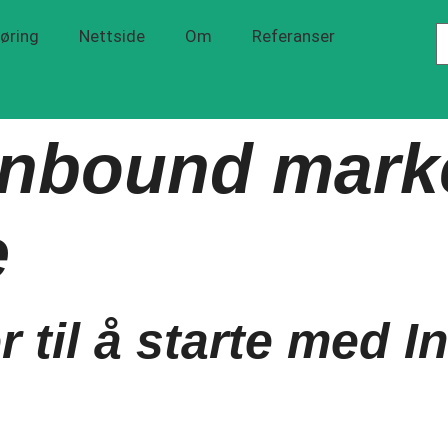
øring
Nettside
Om
Referanser
inbound mark
e
 til å starte med 