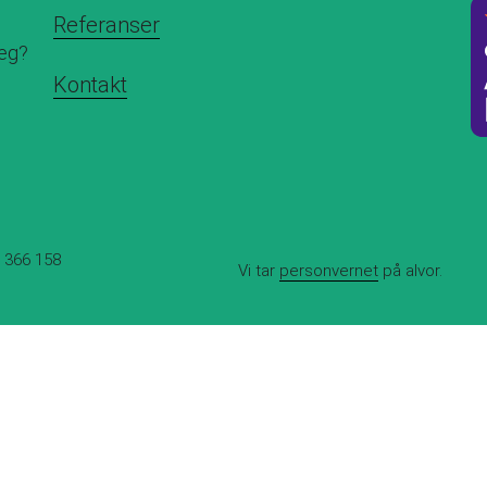
Referanser
deg?
Kontakt
3 366 158
Vi tar
personvernet
på alvor.