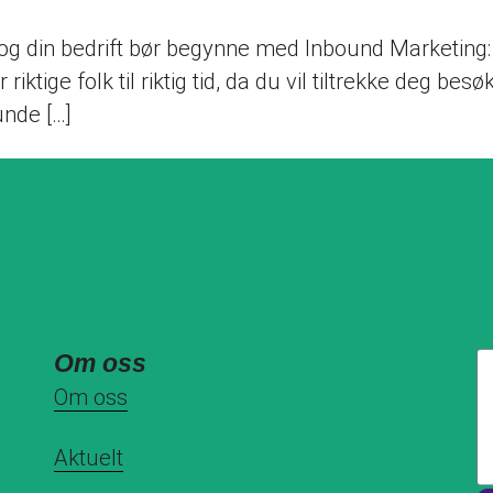
u og din bedrift bør begynne med Inbound Marketing: 
fer riktige folk til riktig tid, da du vil tiltrekke deg
unde […]
Om oss
Om oss
Aktuelt