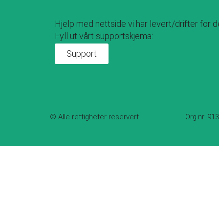
Hjelp med nettside vi har levert/drifter for 
Fyll ut vårt supportskjema:
Support
© Alle rettigheter reservert.
Org.nr. 91