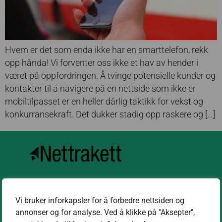
Hvem er det som enda ikke har en smarttelefon, rekk
opp hånda! Vi forventer oss ikke et hav av hender i
været på oppfordringen. Å tvinge potensielle kunder og
kontakter til å navigere på en nettside som ikke er
mobiltilpasset er en heller dårlig taktikk for vekst og
konkurransekraft. Det dukker stadig opp raskere og […]
Kontakt oss
Vi bruker inforkapsler for å forbedre nettsiden og
kontakt@nettrakett.no
annonser og for analyse. Ved å klikke på "Aksepter",