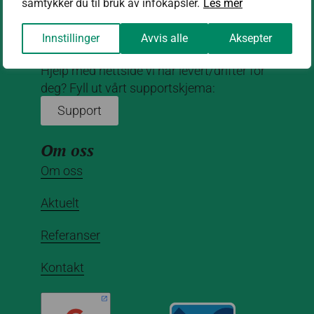
samtykker du til bruk av infokapsler.
Les mer
Innstillinger
Avvis alle
Aksepter
Hjelp med nettside vi har levert/drifter for
deg? Fyll ut vårt supportskjema:
Support
Om oss
Om oss
Aktuelt
Referanser
Kontakt