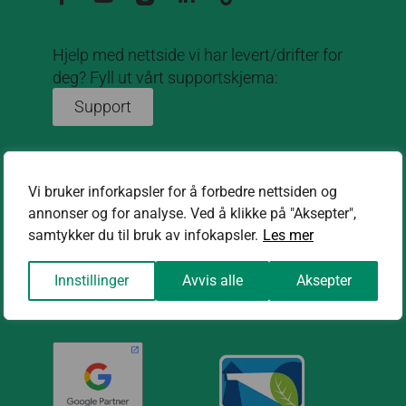
Hjelp med nettside vi har levert/drifter for
deg? Fyll ut vårt supportskjema:
Support
Om oss
Om oss
Vi bruker inforkapsler for å forbedre nettsiden og
annonser og for analyse. Ved å klikke på "Aksepter",
Aktuelt
samtykker du til bruk av infokapsler.
Les mer
Referanser
Innstillinger
Avvis alle
Aksepter
Kontakt