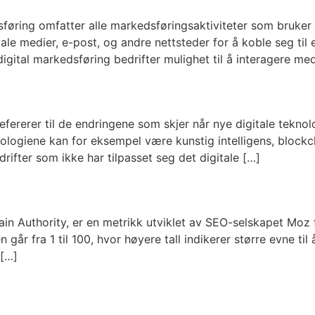
øring omfatter alle markedsføringsaktiviteter som bruker en
le medier, e-post, og andre nettsteder for å koble seg til 
 digital markedsføring bedrifter mulighet til å interagere m
refererer til de endringene som skjer når nye digitale tekno
ologiene kan for eksempel være kunstig intelligens, blockchai
drifter som ikke har tilpasset seg det digitale […]
n Authority, er en metrikk utviklet av SEO-selskapet Moz fo
går fra 1 til 100, hvor høyere tall indikerer større evne ti
 […]