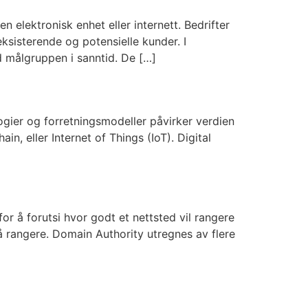
 elektronisk enhet eller internett. Bedrifter
eksisterende og potensielle kunder. I
ed målgruppen i sanntid. De […]
logier og forretningsmodeller påvirker verdien
n, eller Internet of Things (IoT). Digital
r å forutsi hvor godt et nettsted vil rangere
l å rangere. Domain Authority utregnes av flere