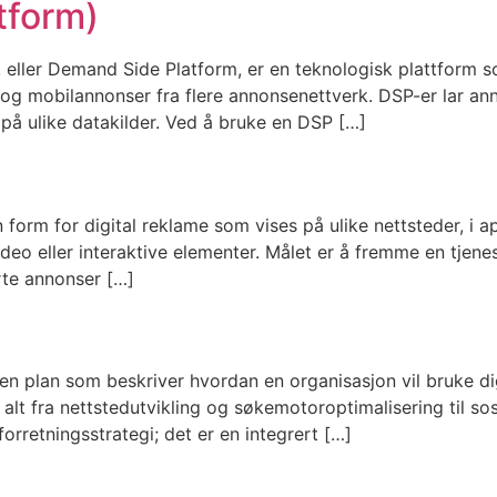
tform)
eller Demand Side Platform, er en teknologisk plattform 
- og mobilannonser fra flere annonsenettverk. DSP-er lar an
på ulike datakilder. Ved å bruke en DSP […]
orm for digital reklame som vises på ulike nettsteder, i app
deo eller interaktive elementer. Målet er å fremme en tjenes
rte annonser […]
r en plan som beskriver hvordan en organisasjon vil bruke di
alt fra nettstedutvikling og søkemotoroptimalisering til so
forretningsstrategi; det er en integrert […]