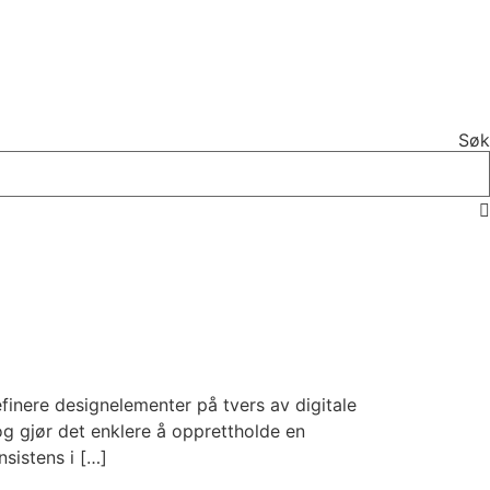
Søk
inere designelementer på tvers av digitale
og gjør det enklere å opprettholde en
nsistens i […]