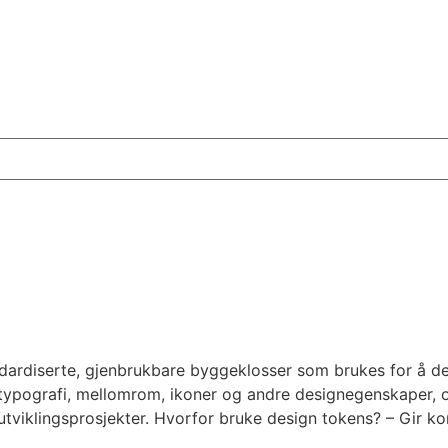
ardiserte, gjenbrukbare byggeklosser som brukes for å def
, typografi, mellomrom, ikoner og andre designegenskaper, 
g utviklingsprosjekter. Hvorfor bruke design tokens? – Gir ko