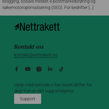
blogging, sosiale medier, e-postmarkedsføring og
søkemotoroptimalisering (SEO). For bedrifter […]
Kontakt oss
kontakt@nettrakett.no
Hjelp med nettside vi har levert/drifter for
deg? Fyll ut vårt supportskjema:
Support