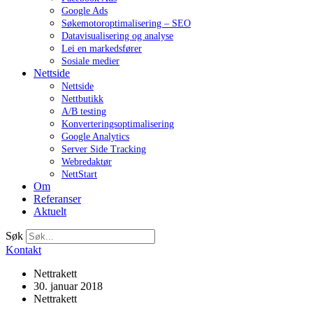
Google Ads
Søkemotoroptimalisering – SEO
Datavisualisering og analyse
Lei en markedsfører
Sosiale medier
Nettside
Nettside
Nettbutikk
A/B testing
Konverteringsoptimalisering
Google Analytics
Server Side Tracking
Webredaktør
NettStart
Om
Referanser
Aktuelt
Søk
Kontakt
Nettrakett
30. januar 2018
Nettrakett