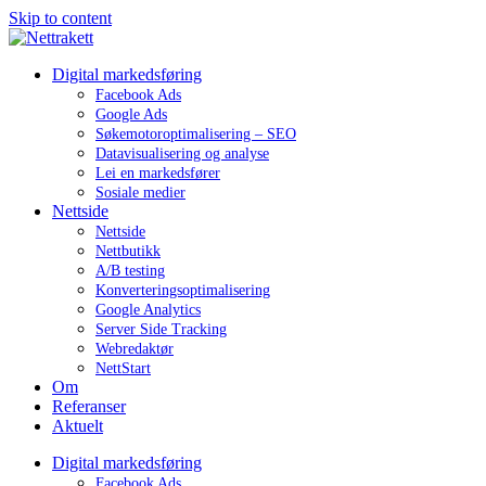
Skip to content
Digital markedsføring
Facebook Ads
Google Ads
Søkemotoroptimalisering – SEO
Datavisualisering og analyse
Lei en markedsfører
Sosiale medier
Nettside
Nettside
Nettbutikk
A/B testing
Konverteringsoptimalisering
Google Analytics
Server Side Tracking
Webredaktør
NettStart
Om
Referanser
Aktuelt
Digital markedsføring
Facebook Ads