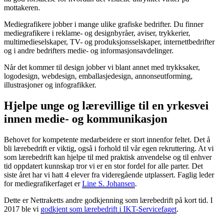
mottakeren.
Mediegrafikere jobber i mange ulike grafiske bedrifter. Du finner
mediegrafikere i reklame- og designbyråer, aviser, trykkerier,
multimedieselskaper, TV- og produksjonsselskaper, internettbedrifter
og i andre bedrifters medie- og informasjonsavdelinger.
Når det kommer til design jobber vi blant annet med trykksaker,
logodesign, webdesign, emballasjedesign, annonseutforming,
illustrasjoner og infografikker.
Hjelpe unge og lærevillige til en yrkesvei
innen medie- og kommunikasjon
Behovet for kompetente medarbeidere er stort innenfor feltet. Det å
bli lærebedrift er viktig, også i forhold til vår egen rekruttering. At vi
som lærebedrift kan hjelpe til med praktisk anvendelse og til enhver
tid oppdatert kunnskap tror vi er en stor fordel for alle parter. Det
siste året har vi hatt 4 elever fra videregående utplassert. Faglig leder
for mediegrafikerfaget er
Line S. Johansen
.
Dette er Nettraketts andre godkjenning som lærebedrift på kort tid. I
2017 ble vi
godkjent som lærebedrift i IKT-Servicefaget
.