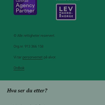
© Alle rettigheter reservert.
Org.nr. 913 366 158
Vi tar
personvernet
på alvor.
Ordbok
Hva ser du etter?