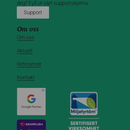
deg? Fyll ut vårt supportskjema:
Support
Om oss
Om oss
Aktuelt
Referanser
Kontakt