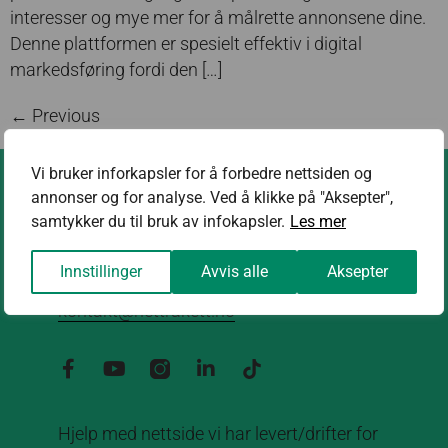
interesser og mye mer for å målrette annonsene dine.
Denne plattformen er spesielt effektiv i digital
markedsføring fordi den […]
←
Previous
Vi bruker inforkapsler for å forbedre nettsiden og
annonser og for analyse. Ved å klikke på "Aksepter",
samtykker du til bruk av infokapsler.
Les mer
Kontakt oss
Innstillinger
Avvis alle
Aksepter
kontakt@nettrakett.no
Hjelp med nettside vi har levert/drifter for