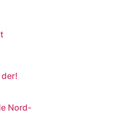
t
 der!
le Nord-