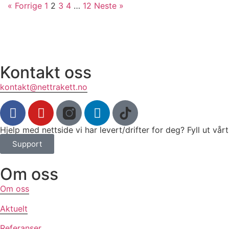
« Forrige
1
2
3
4
…
12
Neste »
Kontakt oss
kontakt@nettrakett.no
Hjelp med nettside vi har levert/drifter for deg? Fyll ut vå
Support
Om oss
Om oss
Aktuelt
Referanser