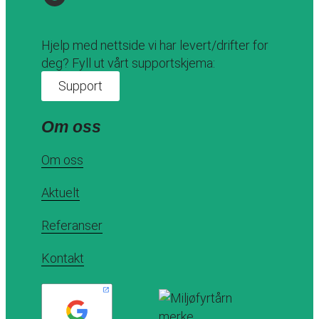
Hjelp med nettside vi har levert/drifter for
deg? Fyll ut vårt supportskjema:
Support
Om oss
Om oss
Aktuelt
Referanser
Kontakt