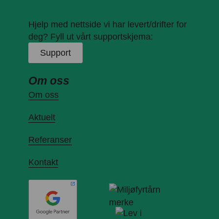
Hjelp med nettside vi har levert/drifter for
deg? Fyll ut vårt supportskjema:
Support
Om oss
Om oss
Aktuelt
Referanser
Kontakt