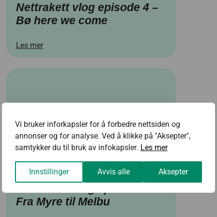
Nettrakett vlog episode 4 –
Bø here we come
Les mer
Vi bruker inforkapsler for å forbedre nettsiden og
annonser og for analyse. Ved å klikke på "Aksepter",
samtykker du til bruk av infokapsler.
Les mer
Innstillinger
Avvis alle
Aksepter
Nettrakett vlog episode 3 –
Fra Myre til Melbu