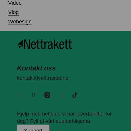
Video
Vlog
Webesign
Kontakt oss
kontakt@nettrakett.no
Hjelp med nettside vi har levert/drifter for
deg? Fyll ut vårt supportskjema:
Support