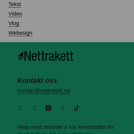
Tekst
Video
Vlog
Webesign
Kontakt oss
kontakt@nettrakett.no
Hjelp med nettside vi har levert/drifter for