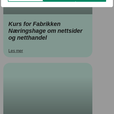
Kurs for Fabrikken
Næringshage om nettsider
og netthandel
Les mer